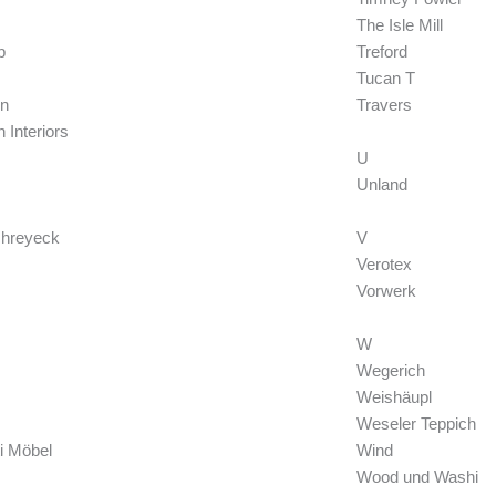
The Isle Mill
b
Treford
Tucan T
rn
Travers
 Interiors
U
Unland
chreyeck
V
Verotex
Vorwerk
W
Wegerich
Weishäupl
Weseler Teppich
i Möbel
Wind
Wood und Washi