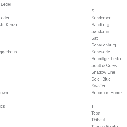
 Leder
S
Leder
Sanderson
Mc Kenzie
Sandberg
Sandomir
Sati
Schauenburg
uggerhaus
Scheuerle
Schnittger Leder
Scutt & Coles
Shadow Line
Soleil Blue
Swaffer
rown
Suburbon Home
ics
T
Teba
Thibaut
Timney Fowler