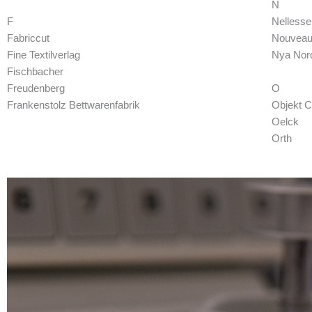
N
F
Nellesse
Fabriccut
Nouveau
Fine Textilverlag
Nya Nor
Fischbacher
Freudenberg
O
Frankenstolz Bettwarenfabrik
Objekt C
Oelck
Orth