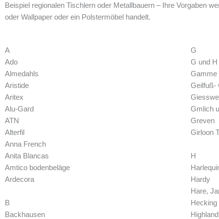
Beispiel regionalen Tischlern oder Metallbauern – Ihre Vorgaben w
oder Wallpaper oder ein Polstermöbel handelt.
A
G
Ado
G und H
Almedahls
Gamme
Aristide
Geilfuß-
Aritex
Giesswe
Alu-Gard
Gmlich 
ATN
Greven
Alterfil
Girloon 
Anna French
Anita Blancas
H
Amtico bodenbeläge
Harlequi
Ardecora
Hardy
Hare, J
B
Hecking
Backhausen
Highland