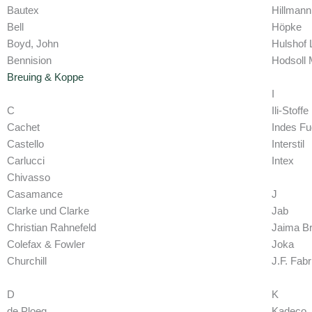
Bautex
Hillmann
Bell
Höpke
Boyd, John
Hulshof 
Bennision
Hodsoll 
Breuing & Koppe
I
C
Ili-Stoffe
Cachet
Indes F
Castello
Interstil
Carlucci
Intex
Chivasso
Casamance
J
Clarke und Clarke
Jab
Christian Rahnefeld
Jaima B
Colefax & Fowler
Joka
Churchill
J.F. Fabr
D
K
de Ploeg
Kadeco