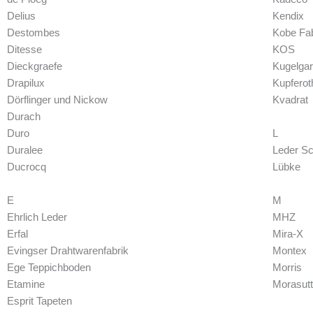
Delius
Kendix
Destombes
Kobe Fa
Ditesse
KOS
Dieckgraefe
Kugelga
Drapilux
Kupferoth
Dörflinger und Nickow
Kvadrat
Durach
Duro
L
Duralee
Leder S
Ducrocq
Lübke
E
M
Ehrlich Leder
MHZ
Erfal
Mira-X
Evingser Drahtwarenfabrik
Montex
Ege Teppichboden
Morris
Etamine
Morasutt
Esprit Tapeten